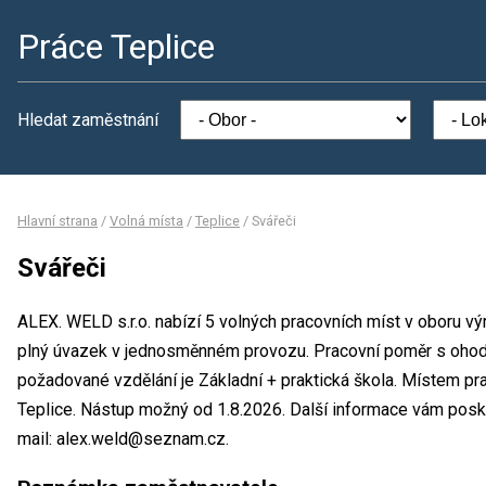
Práce Teplice
Hledat zaměstnání
Hlavní strana
/
Volná místa
/
Teplice
/
Svářeči
Svářeči
ALEX. WELD s.r.o. nabízí 5 volných pracovních míst v oboru vý
plný úvazek v jednosměnném provozu. Pracovní poměr s oho
požadované vzdělání je Základní + praktická škola. Místem pra
Teplice. Nástup možný od 1.8.2026. Další informace vám posky
mail: alex.weld@seznam.cz.