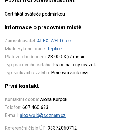
Poznámka zaměstnavatele
Certifikát svářeče podmínkou
Informace o pracovním místě
Zaměstnavatel:
ALEX. WELD s.r.o.
Místo výkonu práce:
Teplice
Platové ohodnocení:
28 000 Kč / měsíc
Typ pracovního vztahu:
Práce na plný úvazek
Typ smluvního vztahu:
Pracovní smlouva
První kontakt
Kontaktní osoba:
Alena Kerpek
Telefon:
607 460 633
E-mail:
alex.weld@seznam.cz
Referenční číslo ÚP:
33372060712