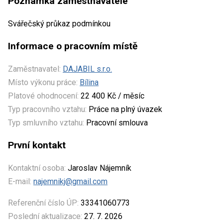
Poznámka zaměstnavatele
Svářečský průkaz podmínkou
Informace o pracovním místě
Zaměstnavatel:
DAJABIL s.r.o.
Místo výkonu práce:
Bílina
Platové ohodnocení:
22 400 Kč / měsíc
Typ pracovního vztahu:
Práce na plný úvazek
Typ smluvního vztahu:
Pracovní smlouva
První kontakt
Kontaktní osoba:
Jaroslav Nájemník
E-mail:
najemnikj@gmail.com
Referenční číslo ÚP:
33341060773
Poslední aktualizace:
27. 7. 2026