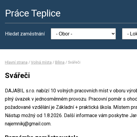
Práce Teplice
Hledat zaměstnání
Hlavní strana
/
Volná místa
/
Bílina
/
Svářeči
Svářeči
DAJABIL s.r.o. nabízí 10 volných pracovních míst v oboru výro
plný úvazek v jednosměnném provozu. Pracovní poměr s oho
požadované vzdělání je Základní + praktická škola. Místem prac
Nástup možný od 1.8.2026. Další informace vám poskytne Jaro
najemnikj@gmail.com.