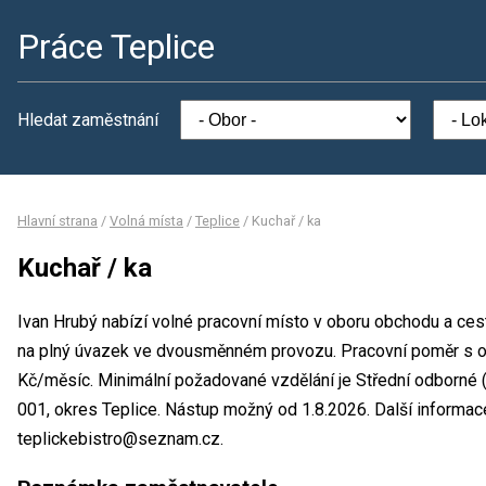
Práce Teplice
Hledat zaměstnání
Hlavní strana
/
Volná místa
/
Teplice
/
Kuchař / ka
Kuchař / ka
Ivan Hrubý nabízí volné pracovní místo v oboru obchodu a cest
na plný úvazek ve dvousměnném provozu. Pracovní poměr s 
Kč/měsíc. Minimální požadované vzdělání je Střední odborné (
001, okres Teplice. Nástup možný od 1.8.2026. Další informac
teplickebistro@seznam.cz.