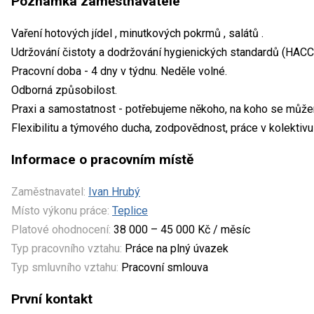
Poznámka zaměstnavatele
Vaření hotových jídel , minutkových pokrmů , salátů .
Udržování čistoty a dodržování hygienických standardů (HACCP
Pracovní doba - 4 dny v týdnu. Neděle volné.
Odborná způsobilost.
Praxi a samostatnost - potřebujeme někoho, na koho se může
Flexibilitu a týmového ducha, zodpovědnost, práce v kolektivu 
Informace o pracovním místě
Zaměstnavatel:
Ivan Hrubý
Místo výkonu práce:
Teplice
Platové ohodnocení:
38 000 – 45 000 Kč / měsíc
Typ pracovního vztahu:
Práce na plný úvazek
Typ smluvního vztahu:
Pracovní smlouva
První kontakt