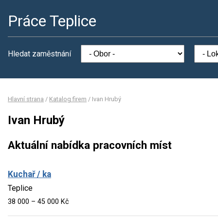
Práce Teplice
Hledat zaměstnání
Hlavní strana
/
Katalog firem
/
Ivan Hrubý
Ivan Hrubý
Aktuální nabídka pracovních míst
Kuchař / ka
Teplice
38 000 – 45 000 Kč