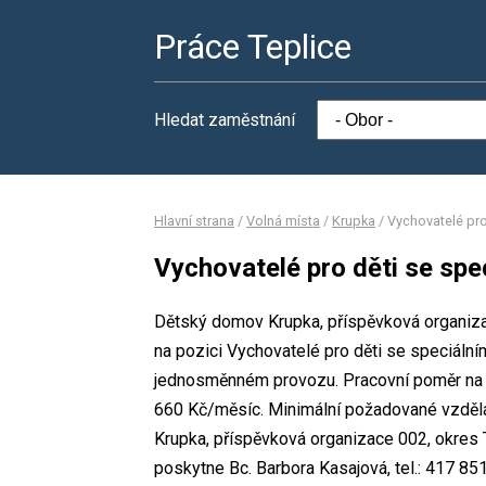
Práce Teplice
Hledat zaměstnání
Hlavní strana
/
Volná místa
/
Krupka
/
Vychovatelé pro
Vychovatelé pro děti se spe
Dětský domov Krupka, příspěvková organizac
na pozici Vychovatelé pro děti se speciální
jednosměnném provozu. Pracovní poměr na 
660 Kč/měsíc. Minimální požadované vzdělá
Krupka, příspěvková organizace 002, okres 
poskytne Bc. Barbora Kasajová, tel.: 417 85