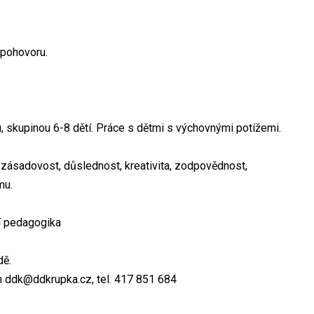
 pohovoru.
u, skupinou 6-8 dětí. Práce s dětmi s výchovnými potížemi.
, zásadovost, důslednost, kreativita, zodpovědnost,
mu.
í pedagogika
dě.
m ddk@ddkrupka.cz, tel. 417 851 684