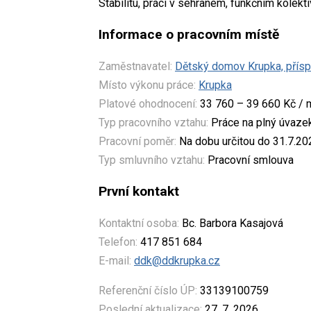
Stabilitu, práci v sehraném, funkčním kolekt
Informace o pracovním místě
Zaměstnavatel:
Dětský domov Krupka, přís
Místo výkonu práce:
Krupka
Platové ohodnocení:
33 760 – 39 660 Kč / 
Typ pracovního vztahu:
Práce na plný úvaze
Pracovní poměr:
Na dobu určitou do 31.7.20
Typ smluvního vztahu:
Pracovní smlouva
První kontakt
Kontaktní osoba:
Bc. Barbora Kasajová
Telefon:
417 851 684
E-mail:
ddk@ddkrupka.cz
Referenční číslo ÚP:
33139100759
Poslední aktualizace:
27. 7. 2026