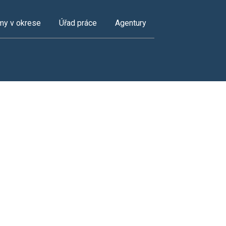
my v okrese
Úřad práce
Agentury