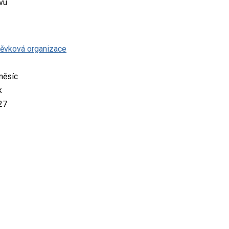
ivu
pěvková organizace
měsíc
k
27