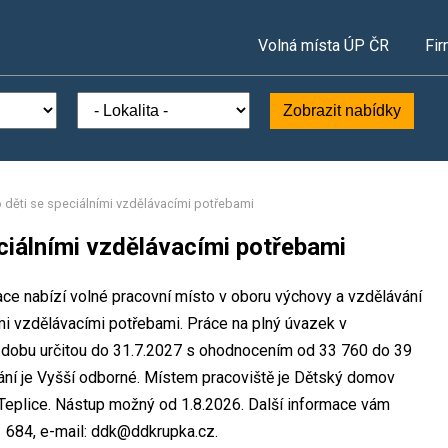
Volná místa ÚP ČR
Fir
Zobrazit nabídky
 děti se speciálními vzdělávacími potřebami
ciálními vzdělávacími potřebami
e nabízí volné pracovní místo v oboru výchovy a vzdělávání
mi vzdělávacími potřebami. Práce na plný úvazek v
dobu určitou do 31.7.2027 s ohodnocením od 33 760 do 39
ní je Vyšší odborné. Místem pracoviště je Dětský domov
Teplice. Nástup možný od 1.8.2026. Další informace vám
1 684, e-mail: ddk@ddkrupka.cz.