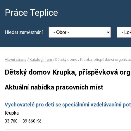
Práce Teplice
Hledat zaměstnání
Hlavní strana
/
Katalog firem
/
Dětský domov Krupka, příspěvková organiza
Dětský domov Krupka, příspěvková org
Aktuální nabídka pracovních míst
Vychovatelé pro děti se speciálními vzdělávacími po
Krupka
33 760 – 39 660 Kč