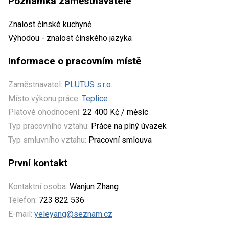
Poznámka zaměstnavatele
Znalost čínské kuchyně
Výhodou - znalost čínského jazyka
Informace o pracovním místě
Zaměstnavatel:
PLUTUS s.r.o.
Místo výkonu práce:
Teplice
Platové ohodnocení:
22 400 Kč / měsíc
Typ pracovního vztahu:
Práce na plný úvazek
Typ smluvního vztahu:
Pracovní smlouva
První kontakt
Kontaktní osoba:
Wanjun Zhang
Telefon:
723 822 536
E-mail:
yeleyang@seznam.cz