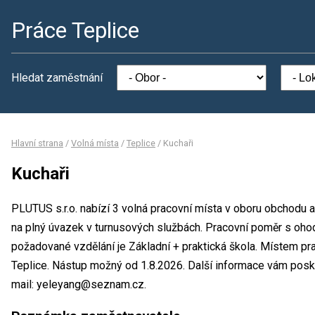
Práce Teplice
Hledat zaměstnání
Hlavní strana
/
Volná místa
/
Teplice
/
Kuchaři
Kuchaři
PLUTUS s.r.o. nabízí 3 volná pracovní místa v oboru obchodu a
na plný úvazek v turnusových službách. Pracovní poměr s oh
požadované vzdělání je Základní + praktická škola. Místem pra
Teplice. Nástup možný od 1.8.2026. Další informace vám posky
mail: yeleyang@seznam.cz.