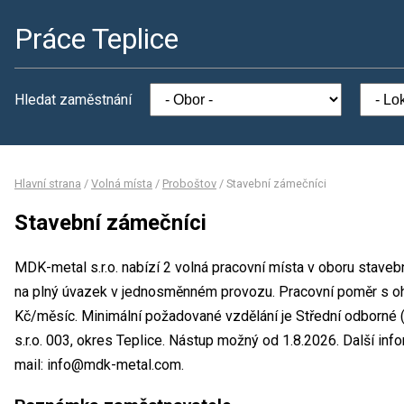
Práce Teplice
Hledat zaměstnání
Hlavní strana
/
Volná místa
/
Proboštov
/
Stavební zámečníci
Stavební zámečníci
MDK-metal s.r.o. nabízí 2 volná pracovní místa v oboru staveb
na plný úvazek v jednosměnném provozu. Pracovní poměr s 
Kč/měsíc. Minimální požadované vzdělání je Střední odborné 
s.r.o. 003, okres Teplice. Nástup možný od 1.8.2026. Další in
mail: info@mdk-metal.com.