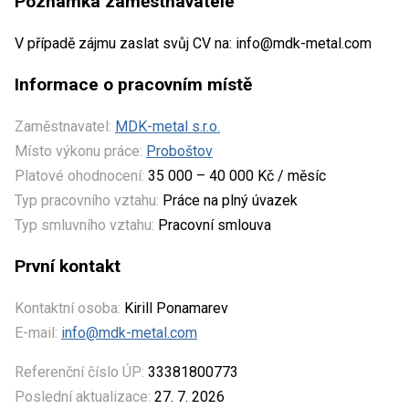
Poznámka zaměstnavatele
V případě zájmu zaslat svůj CV na: info@mdk-metal.com
Informace o pracovním místě
Zaměstnavatel:
MDK-metal s.r.o.
Místo výkonu práce:
Proboštov
Platové ohodnocení:
35 000 – 40 000 Kč / měsíc
Typ pracovního vztahu:
Práce na plný úvazek
Typ smluvního vztahu:
Pracovní smlouva
První kontakt
Kontaktní osoba:
Kirill Ponamarev
E-mail:
info@mdk-metal.com
Referenční číslo ÚP:
33381800773
Poslední aktualizace:
27. 7. 2026