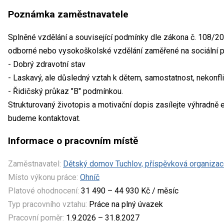
Poznámka zaměstnavatele
Splněné vzdělání a související podmínky dle zákona č. 108/200
odborné nebo vysokoškolské vzdělání zaměřené na sociální pr
- Dobrý zdravotní stav
- Laskavý, ale důsledný vztah k dětem, samostatnost, nekonflikt
- Řidičský průkaz "B" podmínkou.
Strukturovaný životopis a motivační dopis zasílejte výhradně
budeme kontaktovat.
Informace o pracovním místě
Zaměstnavatel:
Dětský domov Tuchlov, příspěvková organiza
Místo výkonu práce:
Ohníč
Platové ohodnocení:
31 490 – 44 930 Kč / měsíc
Typ pracovního vztahu:
Práce na plný úvazek
Pracovní poměr:
1.9.2026 – 31.8.2027