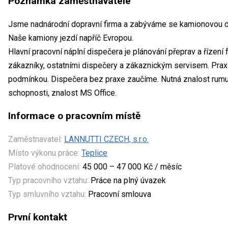
Poznámka zaměstnavatele
Jsme nadnárodní dopravní firma a zabýváme se kamionovou dop
Naše kamiony jezdí napříč Evropou.
Hlavní pracovní náplní dispečera je plánování přeprav a řízení fl
zákazníky, ostatními dispečery a zákaznickým servisem. Praxe
podmínkou. Dispečera bez praxe zaučíme. Nutná znalost rumu
schopnosti, znalost MS Office.
Informace o pracovním místě
Zaměstnavatel:
LANNUTTI CZECH, s.r.o.
Místo výkonu práce:
Teplice
Platové ohodnocení:
45 000 – 47 000 Kč / měsíc
Typ pracovního vztahu:
Práce na plný úvazek
Typ smluvního vztahu:
Pracovní smlouva
První kontakt