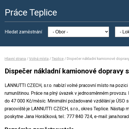
Práce Teplice
Hledat zaměstnání
Hlavní strana
/
Volná místa
/
Teplice
/
Dispečer nákladní kamionové doprav
Dispečer nákladní kamionové dopravy 
LANNUTTI CZECH, s.r.o. nabízí volné pracovní místo na pozic
rumunštinou. Práce na plný úvazek v jednosměnném provozu.
do 47 000 Kč/měsíc. Minimální požadované vzdělání je ÚSO s
pracoviště je LANNUTTI CZECH, s.r.o., okres Teplice. Nástup 
poskytne Jana Horáčková, tel.: 777 840 724, e-mail: jana.hora