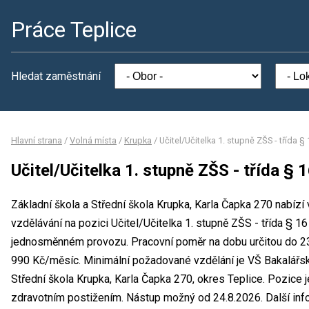
Práce Teplice
Hledat zaměstnání
Hlavní strana
/
Volná místa
/
Krupka
/
Učitel/Učitelka 1. stupně ZŠS - třída §
Učitel/Učitelka 1. stupně ZŠS - třída § 
Základní škola a Střední škola Krupka, Karla Čapka 270 nabízí
vzdělávání na pozici Učitel/Učitelka 1. stupně ZŠS - třída § 1
jednosměnném provozu. Pracovní poměr na dobu určitou do 2
990 Kč/měsíc. Minimální požadované vzdělání je VŠ Bakalářsk
Střední škola Krupka, Karla Čapka 270, okres Teplice. Pozice 
zdravotním postižením. Nástup možný od 24.8.2026. Další in