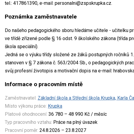
tel.: 417861390, e-mail: personalni@zspskrupka.cz.
Poznámka zaměstnavatele
Do našeho pedagogického sboru hledáme učitele - učitelku p
ve třídě zřízené podle § 16 odst. 9 školského zákona (třída 
škola speciální).
Jedná se o výuku třídy složené ze žáků postupných ročníků 1.
stanoven v § 7 zákona č. 563/2004 Sb., o pedagogických praco
svůj profesní životopis a motivační dopis na e-mail: hrabov
Informace o pracovním místě
Zaměstnavatel:
Základní škola a Střední škola Krupka, Karla 
Místo výkonu práce:
Krupka
Platové ohodnocení:
36 780 – 48 990 Kč / měsíc
Typ pracovního vztahu:
Práce na plný úvazek
Pracovní poměr:
24.8.2026 – 23.8.2027