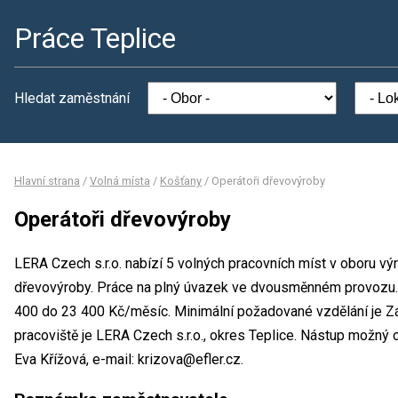
Práce Teplice
Hledat zaměstnání
Hlavní strana
/
Volná místa
/
Košťany
/
Operátoři dřevovýroby
Operátoři dřevovýroby
LERA Czech s.r.o. nabízí 5 volných pracovních míst v oboru vý
dřevovýroby. Práce na plný úvazek ve dvousměnném provozu
400 do 23 400 Kč/měsíc. Minimální požadované vzdělání je Zá
pracoviště je LERA Czech s.r.o., okres Teplice. Nástup možný
Eva Křížová, e-mail: krizova@efler.cz.