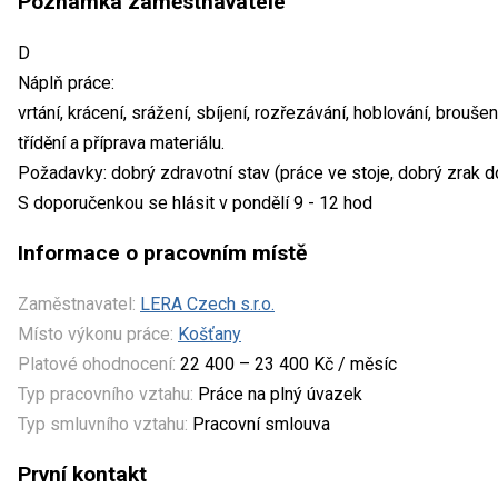
Poznámka zaměstnavatele
D
Náplň práce:
vrtání, krácení, srážení, sbíjení, rozřezávání, hoblování, brou
třídění a příprava materiálu.
Požadavky: dobrý zdravotní stav (práce ve stoje, dobrý zrak d
S doporučenkou se hlásit v pondělí 9 - 12 hod
Informace o pracovním místě
Zaměstnavatel:
LERA Czech s.r.o.
Místo výkonu práce:
Košťany
Platové ohodnocení:
22 400 – 23 400 Kč / měsíc
Typ pracovního vztahu:
Práce na plný úvazek
Typ smluvního vztahu:
Pracovní smlouva
První kontakt