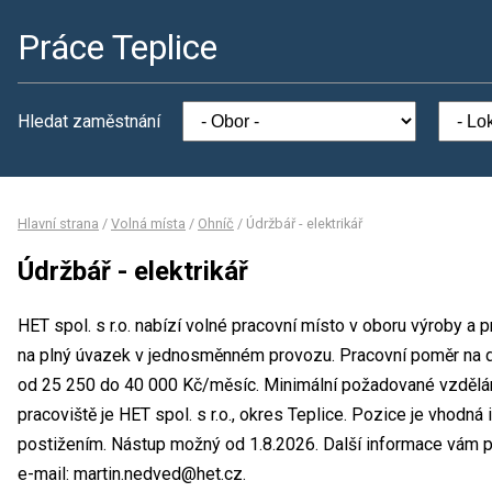
Práce Teplice
Hledat zaměstnání
Hlavní strana
/
Volná místa
/
Ohníč
/
Údržbář - elektrikář
Údržbář - elektrikář
HET spol. s r.o. nabízí volné pracovní místo v oboru výroby a p
na plný úvazek v jednosměnném provozu. Pracovní poměr na 
od 25 250 do 40 000 Kč/měsíc. Minimální požadované vzdělán
pracoviště je HET spol. s r.o., okres Teplice. Pozice je vhodn
postižením. Nástup možný od 1.8.2026. Další informace vám p
e-mail: martin.nedved@het.cz.