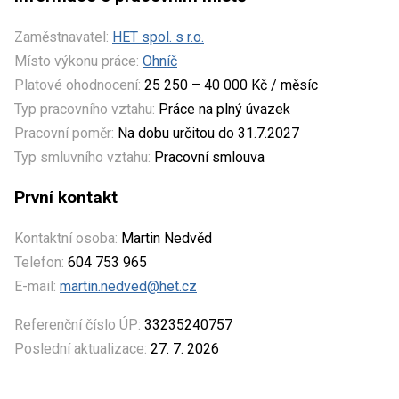
Zaměstnavatel:
HET spol. s r.o.
Místo výkonu práce:
Ohníč
Platové ohodnocení:
25 250 – 40 000 Kč / měsíc
Typ pracovního vztahu:
Práce na plný úvazek
Pracovní poměr:
Na dobu určitou do 31.7.2027
Typ smluvního vztahu:
Pracovní smlouva
První kontakt
Kontaktní osoba:
Martin Nedvěd
Telefon:
604 753 965
E-mail:
martin.nedved@het.cz
Referenční číslo ÚP:
33235240757
Poslední aktualizace:
27. 7. 2026