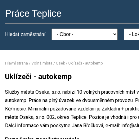
Práce Teplice
Hledat zaměstnání
Hlavní strana
/
Volná místa
/
Osek
/
Uklízeči - autokemp
Uklízeči - autokemp
Služby města Oseka, s.r.o. nabízí 10 volných pracovních míst v
autokemp. Práce na plný úvazek ve dvousměnném provozu. P
Kč/měsíc. Minimální požadované vzdělání je Základní + prakti
města Oseka, s.r.o. 002, okres Teplice. Pozice je vhodná i pr
Další informace vám poskytne Jana Břečková, e-mail: info@s