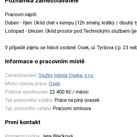
Poznámka zaměstnavatele
Pracovní náplň:
Duben - říjen: Úklid chat v kempu (12h směny, krátký / dlouhý 
Listopad - březen: Úklid prostor pod Technickými službami (
V případě zájmu se hlásit osobně: Osek, ul. Tyršova č.p. 23 n
Informace o pracovním místě
Zaměstnavatel:
Služby města Oseka, s.r.o.
Místo výkonu práce:
Osek
Platové ohodnocení:
22 400 Kč / měsíc
Typ pracovního vztahu:
Práce na plný úvazek
Typ smluvního vztahu:
Pracovní smlouva
První kontakt
Kontaktní osoba:
Jana Břečková