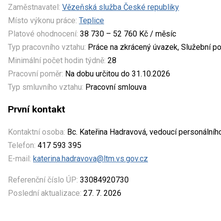
Zaměstnavatel:
Vězeňská služba České republiky
Místo výkonu práce:
Teplice
Platové ohodnocení:
38 730 – 52 760 Kč / měsíc
Typ pracovního vztahu:
Práce na zkrácený úvazek, Služební p
Minimální počet hodin týdně:
28
Pracovní poměr:
Na dobu určitou do 31.10.2026
Typ smluvního vztahu:
Pracovní smlouva
První kontakt
Kontaktní osoba:
Bc. Kateřina Hadravová, vedoucí personálníh
Telefon:
417 593 395
E-mail:
katerina.hadravova@ltm.vs.gov.cz
Referenční číslo ÚP:
33084920730
Poslední aktualizace:
27. 7. 2026