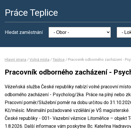
Práce Teplice
Hledat zaměstnání
Hlavní strana
/
Volná místa
/
Teplice
/
Pracovník odborného zacházení - Ps
Pracovník odborného zacházení - Psyc
Vězeňská služba České republiky nabízí volné pracovní místo 
odborného zacházení - Psycholog/žka. Práce na plný nebo z
Pracovní poměr/Služební poměr na dobu určitou do 31.10.20
Kč/měsíc. Minimální požadované vzdělání je VŠ magisterské.
České republiky - 001- Vazební věznice Litoměřice – objekt T
1.8.2026. Další informace vám poskytne Bc. Kateřina Hadravová,