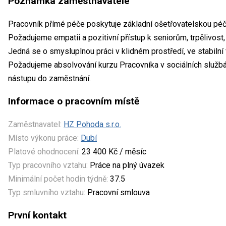
Poznámka zaměstnavatele
Pracovník přímé péče poskytuje základní ošetřovatelskou péč
Požadujeme empatii a pozitivní přístup k seniorům, trpělivost,
Jedná se o smysluplnou práci v klidném prostředí, ve stabilní 
Požadujeme absolvování kurzu Pracovníka v sociálních službá
nástupu do zaměstnání.
Informace o pracovním místě
Zaměstnavatel:
HZ Pohoda s.r.o.
Místo výkonu práce:
Dubí
Platové ohodnocení:
23 400 Kč / měsíc
Typ pracovního vztahu:
Práce na plný úvazek
Minimální počet hodin týdně:
37.5
Typ smluvního vztahu:
Pracovní smlouva
První kontakt