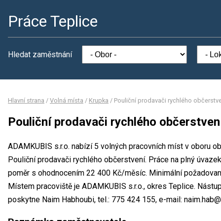
Práce Teplice
Hledat zaměstnání
Hlavní strana
/
Volná místa
/
Krupka
/
Pouliční prodavači rychlého občerstv
Pouliční prodavači rychlého občerstven
ADAMKUBIS s.r.o. nabízí 5 volných pracovních míst v oboru ob
Pouliční prodavači rychlého občerstvení. Práce na plný úva
poměr s ohodnocením 22 400 Kč/měsíc. Minimální požadované v
Místem pracoviště je ADAMKUBIS s.r.o., okres Teplice. Nástu
poskytne Naim Habhoubi, tel.: 775 424 155, e-mail: naim.hab