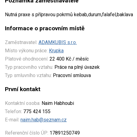
Poznámka zaměstnavatele
Nutná praxe s přípravou pokrmů kebab,durum,falafel,baklava
Informace o pracovním místě
Zaměstnavatel:
ADAMKUBIS s.r.o.
Místo výkonu práce:
Krupka
Platové ohodnocení:
22 400 Kč / měsíc
Typ pracovního vztahu:
Práce na plný úvazek
Typ smluvního vztahu:
Pracovní smlouva
První kontakt
Kontaktní osoba:
Naim Habhoubi
Telefon:
775 424 155
E-mail:
naim.hab@seznam.cz
Referenční číslo ÚP:
17891250749