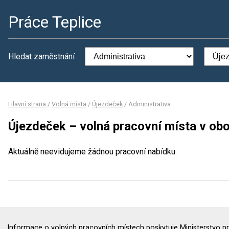
Práce Teplice
Hledat zaměstnání
Hlavní strana
/
Volná místa
/
Újezdeček
/
Administrativa
Újezdeček – volná pracovní místa v obo
Aktuálně neevidujeme žádnou pracovní nabídku.
Informace o volných pracovních místech poskytuje Ministerstvo pr