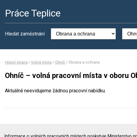
Práce Teplice
Hledat zaměstnání
Hlavní strana
/
Volná místa
/
Ohníč
/
Obrana a ochrana
Ohníč – volná pracovní místa v oboru O
Aktuálně neevidujeme žádnou pracovní nabídku.
Informace o volných pracovních místech poskytuje Ministerstvo pr