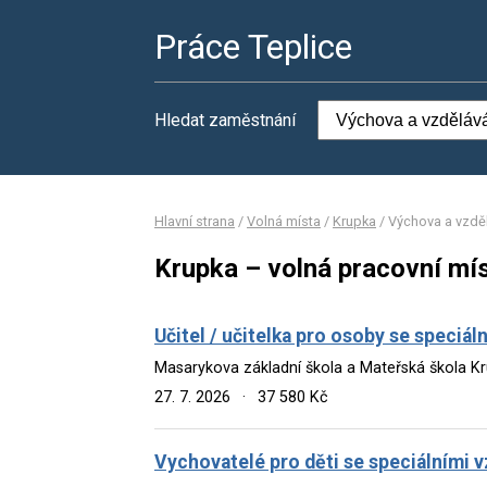
Práce Teplice
Hledat zaměstnání
Hlavní strana
/
Volná místa
/
Krupka
/
Výchova a vzdě
Krupka – volná pracovní mí
Učitel / učitelka pro osoby se speciá
Masarykova základní škola a Mateřská škola K
27. 7. 2026
·
37 580 Kč
Vychovatelé pro děti se speciálními 