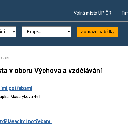
Volná místa ÚP ČR
Fir
Zobrazit nabídky
lávání
sta v oboru Výchova a vzdělávání
lními potřebami
rupka, Masarykova 461
vzdělávacími potřebami