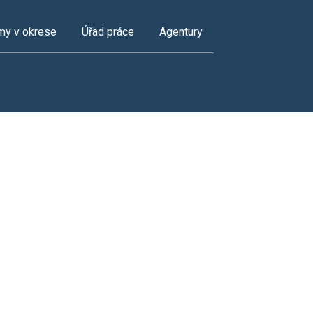
my v okrese
Úřad práce
Agentury