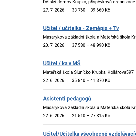
Dětský domov Krupka, příspěvková organizace
27. 7. 2026
·
33 760 – 39 660 Kč
Učitel / učitelka - Zeměpis + Tv
Masarykova základní škola a Mateřská škola K
20. 7. 2026
·
37 580 – 48 990 Kč
Učitel / ka v MŠ
Mateřská škola Sluníčko Krupka, Kollárova597
22. 6. 2026
·
35 840 – 41 370 Kč
Asistenti pedagogů
Masarykova základní škola a Mateřská škola K
22. 6. 2026
·
21 510 – 27 315 Kč
Učitel/Učitelka všeobecně vzdělávací