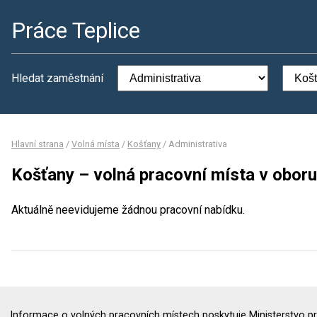
Práce Teplice
Hledat zaměstnání
Hlavní strana
/
Volná místa
/
Košťany
/
Administrativa
Košťany – volná pracovní místa v oboru
Aktuálně neevidujeme žádnou pracovní nabídku.
Informace o volných pracovních místech poskytuje Ministerstvo pr