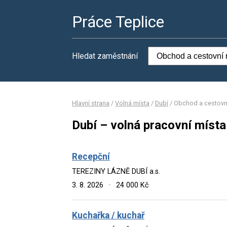
Práce Teplice
Hledat zaměstnání
Hlavní strana
/
Volná místa
/
Dubí
/
Obchod a cestovn
Dubí – volná pracovní místa
Recepční
TEREZINY LÁZNĚ DUBÍ a.s.
3. 8. 2026
·
24 000 Kč
Kuchařka / kuchař