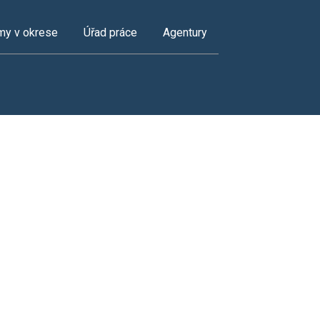
my v okrese
Úřad práce
Agentury