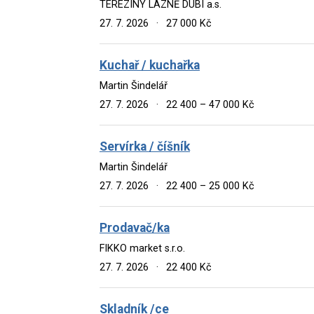
TEREZINY LÁZNĚ DUBÍ a.s.
27. 7. 2026
·
27 000 Kč
Kuchař / kuchařka
Martin Šindelář
27. 7. 2026
·
22 400 – 47 000 Kč
Servírka / číšník
Martin Šindelář
27. 7. 2026
·
22 400 – 25 000 Kč
Prodavač/ka
FIKKO market s.r.o.
27. 7. 2026
·
22 400 Kč
Skladník /ce