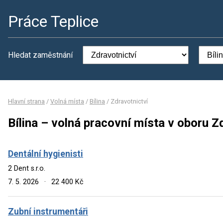
Práce Teplice
Hledat zaměstnání
Hlavní strana
/
Volná místa
/
Bílina
/
Zdravotnictví
Bílina – volná pracovní místa v oboru Z
Dentální hygienisti
2 Dent s.r.o.
7. 5. 2026
·
22 400 Kč
Zubní instrumentáři