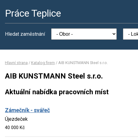
Práce Teplice
Hledat zaměstnání
Hlavní strana
/
Katalog firem
/
AIB KUNSTMANN Steel s.r.o.
AIB KUNSTMANN Steel s.r.o.
Aktuální nabídka pracovních míst
Zámečník - svářeč
Újezdeček
40 000 Kč