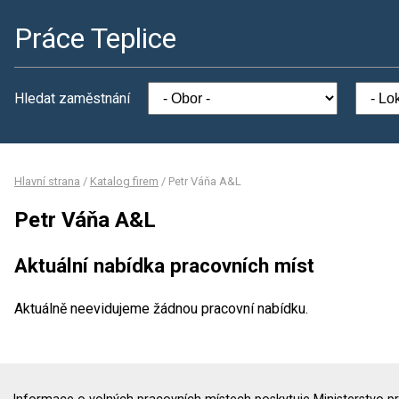
Práce Teplice
Hledat zaměstnání
Hlavní strana
/
Katalog firem
/
Petr Váňa A&L
Petr Váňa A&L
Aktuální nabídka pracovních míst
Aktuálně neevidujeme žádnou pracovní nabídku.