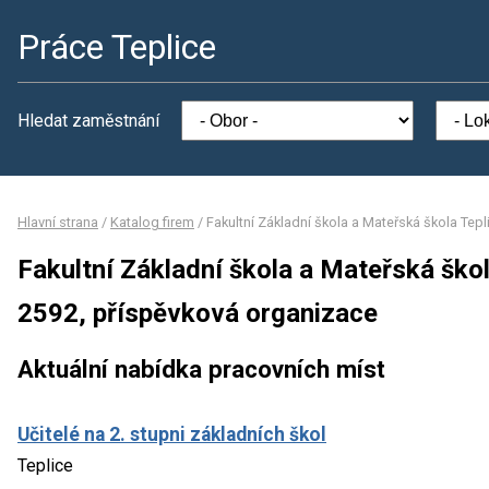
Práce Teplice
Hledat zaměstnání
Hlavní strana
/
Katalog firem
/
Fakultní Základní škola a Mateřská škola Tep
Fakultní Základní škola a Mateřská ško
2592, příspěvková organizace
Aktuální nabídka pracovních míst
Učitelé na 2. stupni základních škol
Teplice