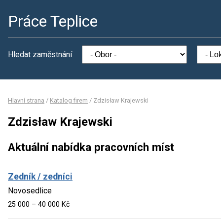
Práce Teplice
Hledat zaměstnání
Hlavní strana
/
Katalog firem
/
Zdzisław Krajewski
Zdzisław Krajewski
Aktuální nabídka pracovních míst
Zedník / zedníci
Novosedlice
25 000 – 40 000 Kč