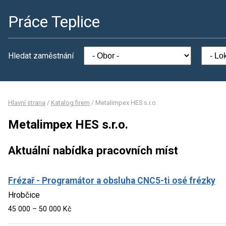
Práce Teplice
Hledat zaměstnání
Hlavní strana
/
Katalog firem
/
Metalimpex HES s.r.o.
Metalimpex HES s.r.o.
Aktuální nabídka pracovních míst
Frézař - Programátor a obsluha CNC5-ti osé frézky
Hrobčice
45 000 – 50 000 Kč