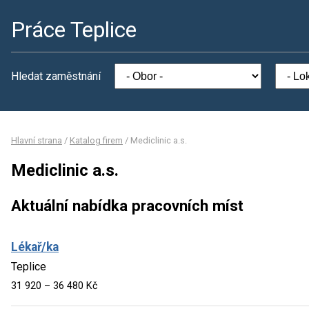
Práce Teplice
Hledat zaměstnání
Hlavní strana
/
Katalog firem
/
Mediclinic a.s.
Mediclinic a.s.
Aktuální nabídka pracovních míst
Lékař/ka
Teplice
31 920 – 36 480 Kč