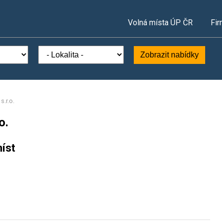
Volná místa ÚP ČR
Fir
Zobrazit nabídky
s.r.o.
o.
íst