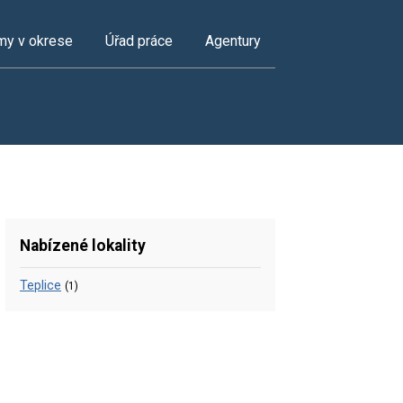
my v okrese
Úřad práce
Agentury
Nabízené lokality
Teplice
(1)