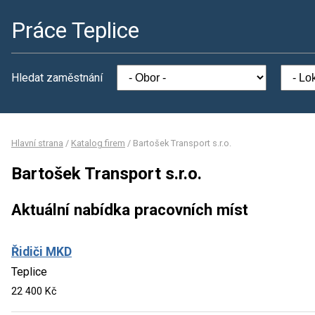
Práce Teplice
Hledat zaměstnání
Hlavní strana
/
Katalog firem
/
Bartošek Transport s.r.o.
Bartošek Transport s.r.o.
Aktuální nabídka pracovních míst
Řidiči MKD
Teplice
22 400 Kč