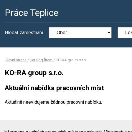
Práce Teplice
Hledat zaměstnání
Hlavní strana
/
Katalog firem
/
KO-RA group s.r.o.
KO-RA group s.r.o.
Aktuální nabídka pracovních míst
Aktuálně neevidujeme žádnou pracovní nabídku.